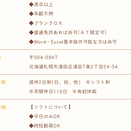
◆高卒以上
◆年齢不問
◆ブランクＯＫ
◆普通免許あれば尚可(ＡＴ限定可)
◆Word・Excel基本操作可能な方は尚可
地
〒004-0847
北海道札幌市清田区清田7条3丁目24-34
休暇
週休2日制(日、祝、他) ※シフト制
※年間休日110日 ※有給休暇
詳細
【シフトについて】
◆平日のみOK
◆時短勤務OK