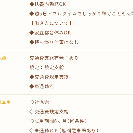
◆扶養内勤務OK
◆週5日・フルタイムでしっかり稼ぐことも可
【働き方について】
◆家庭都合休みOK
◆持ち帰り仕事はなし
詳細
交通費支給有無：あり
規定：規定支給
◆交通費規定支給
◆車通勤可
利厚生
◇社保完
◇交通費規定支給
◇試用期間6ヶ月(同条件)
◇車通勤ＯＫ(無料駐車場あり)