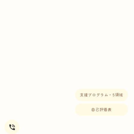
支援プログラム・5領域
自己評価表
phone_in_talk