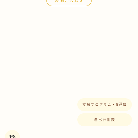
お問い合わせ
支援プログラム・5領域
自己評価表
phone_in_talk