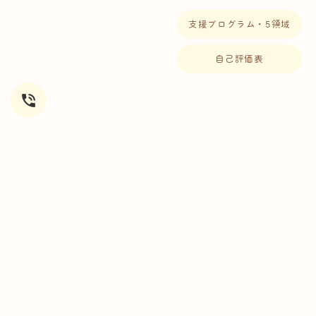
支援プログラム・5領域
自己評価表
phone_in_talk