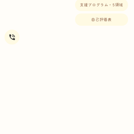
支援プログラム・5領域
自己評価表
phone_in_talk